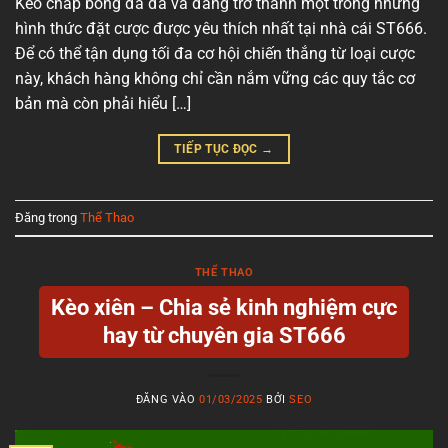
Kèo chấp bóng đá đã và đang trở thành một trong những
hình thức đặt cược được yêu thích nhất tại nhà cái ST666.
Để có thể tận dụng tối đa cơ hội chiến thắng từ loại cược
này, khách hàng không chỉ cần nắm vững các quy tắc cơ
bản mà còn phải hiểu […]
TIẾP TỤC ĐỌC
→
Đăng trong
Thể Thao
THỂ THAO
Kèo xiên – Chia sẻ kinh nghiệm cực
hay từ chuyên gia ST666
ĐĂNG VÀO
01/03/2025
BỞI
SEO