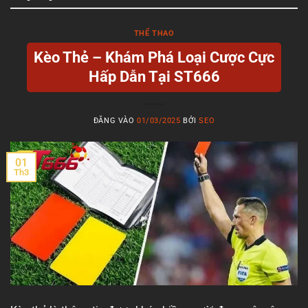
THỂ THAO
Kèo Thẻ – Khám Phá Loại Cược Cực
Hấp Dẫn Tại ST666
ĐĂNG VÀO
01/03/2025
BỞI
SEO
01
Th3