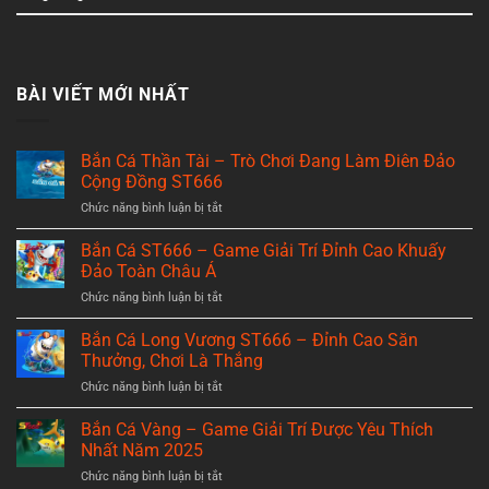
BÀI VIẾT MỚI NHẤT
Bắn Cá Thần Tài – Trò Chơi Đang Làm Điên Đảo
Cộng Đồng ST666
Chức năng bình luận bị tắt
ở
Bắn
Cá
Bắn Cá ST666 – Game Giải Trí Đỉnh Cao Khuấy
Thần
Đảo Toàn Châu Á
Tài
Chức năng bình luận bị tắt
ở
–
Bắn
Trò
Cá
Bắn Cá Long Vương ST666 – Đỉnh Cao Săn
Chơi
ST666
Đang
Thưởng, Chơi Là Thắng
–
Làm
Chức năng bình luận bị tắt
ở
Game
Điên
Bắn
Giải
Đảo
Cá
Bắn Cá Vàng – Game Giải Trí Được Yêu Thích
Trí
Cộng
Long
Đỉnh
Nhất Năm 2025
Đồng
Vương
Cao
ST666
Chức năng bình luận bị tắt
ở
ST666
Khuấy