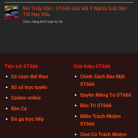
Bắn
–
Đảo
Cá
Mơ Thấy Rắn | ST666 Giải Mã Ý Nghĩa Giấc Mơ
Đỉnh
Toàn
Vàng
Cao
Tốt Hay Xấu
Châu
–
Săn
Á
Chức năng bình luận bị tắt
ở
Game
Thưởng,
Mơ
Giải
Chơi
Thấy
Trí
Là
Rắn
Được
Thắng
|
Yêu
ST666
Thích
Giải
Nhất
Mã
Năm
Ý
2025
Tiện ích ST666
Giới thiệu
ST666
Nghĩa
Giấc
Cá cược thể thao
Chính Sách Bảo Mật
Mơ
ST666
Tốt
Xổ số trực tuyến
Hay
Quyền Riêng Tư ST666
Xấu
Casino online
Bảo Trì ST666
Bắn Cá
Miễn Trách Nhiệm
Đá gà trực tiếp
ST666
Chơi Có Trách Nhiệm