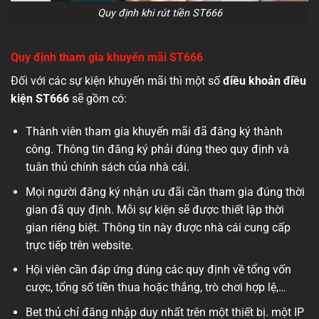
Quy định khi rút tiền ST666
Quy định tham gia khuyến mãi ST666
Đối với các sự kiện khuyến mãi thì một số
điều khoản điều
kiện ST666
sẽ gồm có:
Thành viên tham gia khuyến mãi đã đăng ký thành
công. Thông tin đăng ký phải đúng theo quy định và
tuân thủ chính sách của nhà cái.
Mọi người đăng ký nhận ưu đãi cần tham gia đúng thời
gian đã quy định. Mỗi sự kiện sẽ được thiết lập thời
gian riêng biệt. Thông tin này được nhà cái cung cấp
trực tiếp trên website.
Hội viên cần đáp ứng đúng các quy định về tổng vốn
cược, tổng số tiền thua hoặc thắng, trò chơi hợp lệ,…
Bet thủ chỉ đăng nhập duy nhất trên một thiết bị. một IP