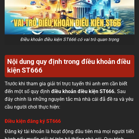
Điều khoản điều kiện ST666 có vai trò quan trọng
Nội dung quy định trong điều khoản điều
kiện ST666
Trước khi tham gia giải trí trực tuyến thì anh em cần biết
đến một số quy định
điều khoản điều kiện ST666.
Sau
đây chính là những nguyên tắc mà nhà cái đã đề ra và yêu
cầu người chơi thực hiện:
Điều kiện đăng ký ST666
Đăng ký tài khoản là hoạt động đầu tiên mà mọi người tiến