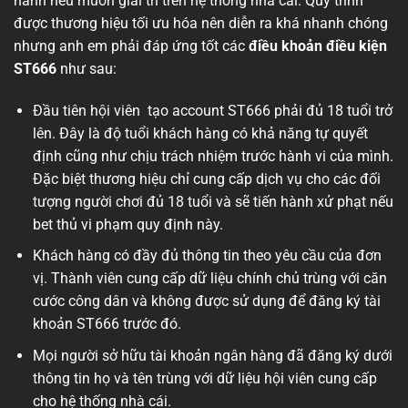
hành nếu muốn giải trí trên hệ thống nhà cái. Quy trình
được thương hiệu tối ưu hóa nên diễn ra khá nhanh chóng
nhưng anh em phải đáp ứng tốt các
điều khoản điều kiện
ST666
như sau:
Đầu tiên hội viên tạo account ST666 phải đủ 18 tuổi trở
lên. Đây là độ tuổi khách hàng có khả năng tự quyết
định cũng như chịu trách nhiệm trước hành vi của mình.
Đặc biệt thương hiệu chỉ cung cấp dịch vụ cho các đối
tượng người chơi đủ 18 tuổi và sẽ tiến hành xử phạt nếu
bet thủ vi phạm quy định này.
Khách hàng có đầy đủ thông tin theo yêu cầu của đơn
vị. Thành viên cung cấp dữ liệu chính chủ trùng với căn
cước công dân và không được sử dụng để đăng ký tài
khoản ST666 trước đó.
Mọi người sở hữu tài khoản ngân hàng đã đăng ký dưới
thông tin họ và tên trùng với dữ liệu hội viên cung cấp
cho hệ thống nhà cái.