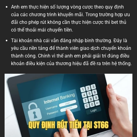
Anh em thực hiện số lượng vòng cược theo quy định
của các chương trình khuyến mãi. Trong trường hợp ưu
đãi cho phép rút không cần thực hiện cược thì bet thủ
có thể thoải mái chuyển tiền.
Tài khoản nhà cái vẫn đăng nhập bình thường. Đây là
yêu cầu nền tảng để thành viên giao dịch chuyển khoản
thành công. Chính vì thế anh em phải giải trí đúng điều
khoản điều kiện của thương hiệu đã đề ra trên hệ thống.