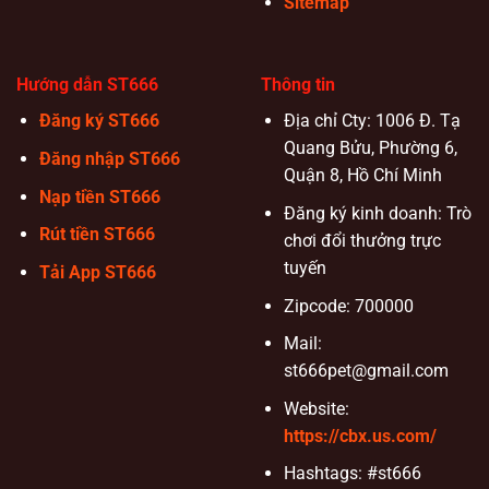
Sitemap
Hướng dẫn ST666
Thông tin
Đăng ký ST666
Địa chỉ Cty: 1006 Đ. Tạ
Quang Bửu, Phường 6,
Đăng nhập ST666
Quận 8, Hồ Chí Minh
Nạp tiền ST666
Đăng ký kinh doanh: Trò
Rút ti
ề
n ST666
chơi đổi thưởng trực
tuyến
Tải App ST666
Zipcode: 700000
Mail:
st666pet@gmail.com
Website:
https://cbx.us.com/
Hashtags: #st666