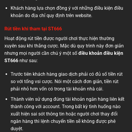
Khách hàng lựa chọn đồng ý với những điều kiện điều
khoản do địa chỉ quy định trên website.
Rút tiền khi tham tại ST666
Hoạt động rút tiền được người chơi thực hiện thường
xuyên sau khi thắng cược. Mặc dù quy trình này đơn giản
nhưng mọi người cần chú ý một số
điều khoản điều kiện
ST666
như sau:
Trước tiên khách hàng giao dịch phải có đủ số tiền rút
so với tổng vsi cược. Nói một cách đơn giản, tiền rút
phải nhỏ hơn vốn có trong tài khoản nhà cái.
Thành viên sử dụng đúng tài khoản ngân hàng liên kết
thành công với account. Trong bất kỳ tình huống nào
xuất hiện sai sót thông tin hoặc người chơi thay đổi
ngân hàng thì lệnh chuyển tiền sẽ không được phê
duyệt.