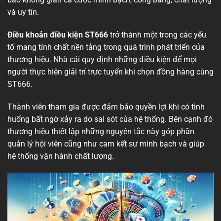
và uy tín.
Điều khoản điều kiện ST666
trở thành một trong các yếu
tố mang tính chất nền tảng trong quá trình phát triển của
thương hiệu. Nhà cái quy định những điều kiện để mọi
người thực hiện giải trí trực tuyến khi chọn đồng hàng cùng
ST666.
Thành viên tham gia được đảm bảo quyền lợi khi có tình
huống bất ngờ xảy ra do sai sót của hệ thống. Bên cạnh đó
thương hiệu thiết lập những nguyên tắc này góp phần
quản lý hội viên cũng như cam kết sự minh bạch và giúp
hệ thống vận hành chất lượng.