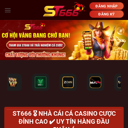
Bỏ
ĐĂNG NHẬP
qua
ĐĂNG KÝ
nội
dung
ST666 🎖️ NHÀ CÁI CÁ CASINO CƯỢC
ĐỈNH CAO ✔️ UY TÍN HÀNG ĐẦU