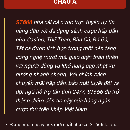
CHÂU Á
ST666
nhà cái cá cược trực tuyến uy tín
hàng đầu với đa dạng sảnh cược hấp dẫn
như Casino, Thể Thao, Bắn Cá, Đá Gà,…
Tất cả được tích hợp trong một nền tảng
công nghệ mượt mà, giao diện thân thiện
với người dùng và khả năng cập nhật xu
hướng nhanh chóng. Với chính sách
khuyến mãi hấp dẫn, bảo mật tuyệt đối và
đội ngũ hỗ trợ tận tình 24/7, ST666 đã trở
thành điểm đến tin cậy của hàng ngàn
cược thủ trên khắp Việt Nam.
Đăng nhập ngay link mới nhất nhà cái ST666 tại địa