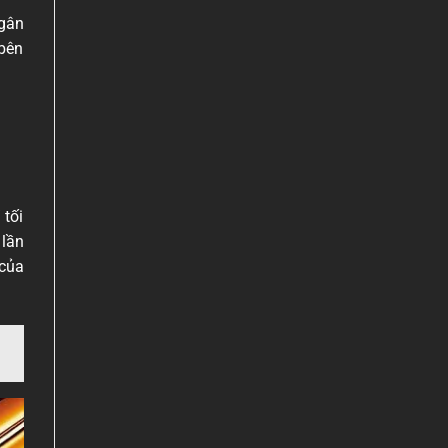
ngân
 bên
 tối
 lần
 của