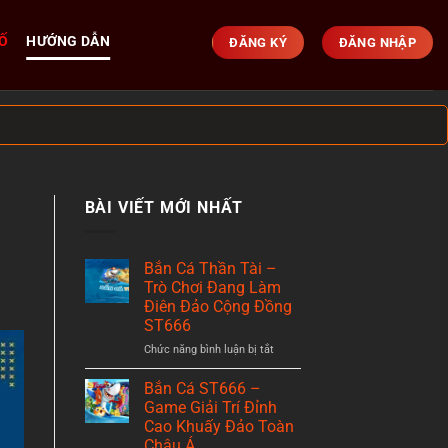
Ố
HƯỚNG DẪN
ĐĂNG KÝ
ĐĂNG NHẬP
BÀI VIẾT MỚI NHẤT
Bắn Cá Thần Tài –
Trò Chơi Đang Làm
Điên Đảo Cộng Đồng
ST666
Chức năng bình luận bị tắt
ở
Bắn
Cá
Bắn Cá ST666 –
Thần
Game Giải Trí Đỉnh
Tài
Cao Khuấy Đảo Toàn
–
Châu Á