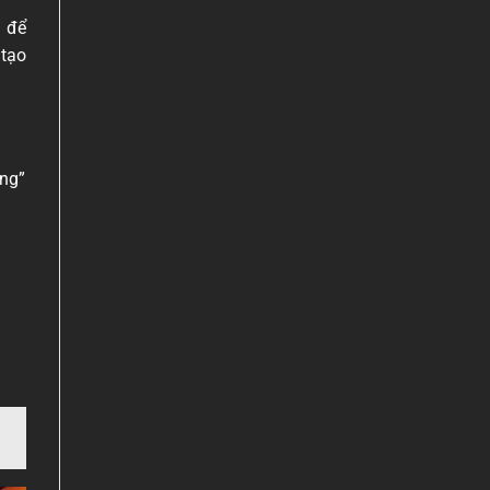
” để
 tạo
àng”