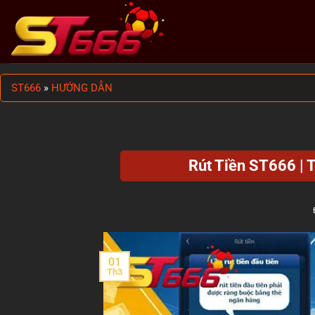
Bỏ
qua
nội
dung
ST666
»
HƯỚNG DẪN
Rút Tiền ST666 | 
01
Th3