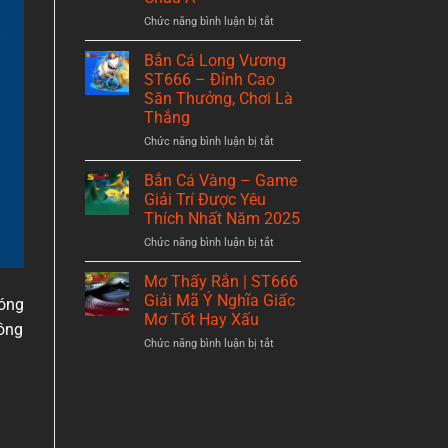
Trò
Chơi
Chức năng bình luận bị tắt
ở
Đang
Bắn
Làm
Cá
Bắn Cá Long Vương
Điên
ST666
ST666 – Đỉnh Cao
Đảo
–
Săn Thưởng, Chơi Là
Cộng
Game
Thắng
Đồng
Giải
ST666
Trí
Chức năng bình luận bị tắt
ở
Đỉnh
Bắn
Cao
Cá
Bắn Cá Vàng – Game
Khuấy
Long
Giải Trí Được Yêu
Đảo
Vương
Thích Nhất Năm 2025
Toàn
ST666
Chức năng bình luận bị tắt
Châu
ở
–
Á
Bắn
Đỉnh
Cá
Cao
Mơ Thấy Rắn | ST666
Vàng
Săn
Giải Mã Ý Nghĩa Giấc
hóng
–
Thưởng,
Mơ Tốt Hay Xấu
hông
Game
Chơi
Chức năng bình luận bị tắt
ở
Giải
Là
Mơ
Trí
Thắng
Thấy
Được
Rắn
Yêu
|
Thích
ST666
Nhất
Giải
Năm