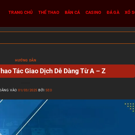
TRANG CHỦ
THỂ THAO
BẮN CÁ
CASINO
ĐÁ GÀ
XỔ S
HƯỚNG DẪN
Thao Tác Giao Dịch Dễ Dàng Từ A – Z
ĐĂNG VÀO
01/03/2025
BỞI
SEO