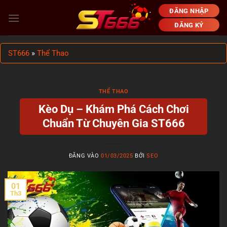
Bỏ
ĐĂNG NHẬP
qua
ĐĂNG KÝ
nội
dung
ST666
»
Thể Thao
THỂ THAO
Kèo Dụ – Khám Phá Cách Chơi
Chuẩn Từ Chuyên Gia ST666
ĐĂNG VÀO
01/03/2025
BỞI
SEO
01
Th3