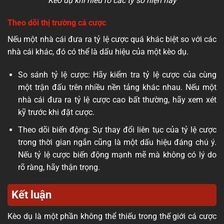
Kèo dụ khi hiểu rõ các tỷ số hiện nay
Theo dõi thị trường cá cược
Nếu một nhà cái đưa ra tỷ lệ cược quá khác biệt so với các
nhà cái khác, đó có thể là dấu hiệu của một kèo dụ.
So sánh tỷ lệ cược: Hãy kiểm tra tỷ lệ cược của cùng
một trận đấu trên nhiều nền tảng khác nhau. Nếu một
nhà cái đưa ra tỷ lệ cược cao bất thường, hãy xem xét
kỹ trước khi đặt cược.
Theo dõi biến động: Sự thay đổi liên tục của tỷ lệ cược
trong thời gian ngắn cũng là một dấu hiệu đáng chú ý.
Nếu tỷ lệ cược biến động mạnh mẽ mà không có lý do
rõ ràng, hãy thận trọng.
Kết luận
Kèo dụ là một phần không thể thiếu trong thế giới cá cược