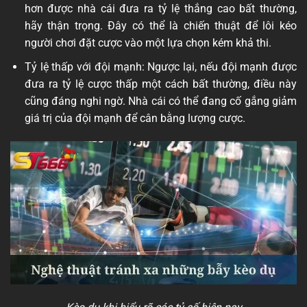
hơn được nhà cái đưa ra tỷ lệ thắng cao bất thường,
hãy thận trọng. Đây có thể là chiến thuật để lôi kéo
người chơi đặt cược vào một lựa chọn kém khả thi.
Tỷ lệ thấp với đội mạnh: Ngược lại, nếu đội mạnh được
đưa ra tỷ lệ cược thấp một cách bất thường, điều này
cũng đáng nghi ngờ. Nhà cái có thể đang cố gắng giảm
giá trị của đội mạnh để cân bằng lượng cược.