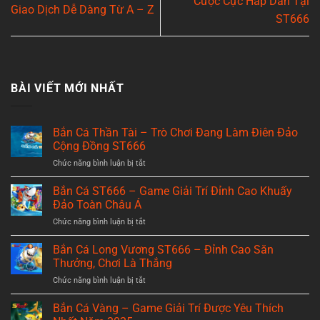
Cược Cực Hấp Dẫn Tại
Giao Dịch Dễ Dàng Từ A – Z
ST666
BÀI VIẾT MỚI NHẤT
Bắn Cá Thần Tài – Trò Chơi Đang Làm Điên Đảo
Cộng Đồng ST666
Chức năng bình luận bị tắt
ở
Bắn
Cá
Bắn Cá ST666 – Game Giải Trí Đỉnh Cao Khuấy
Thần
Đảo Toàn Châu Á
Tài
Chức năng bình luận bị tắt
ở
–
Bắn
Trò
Cá
Bắn Cá Long Vương ST666 – Đỉnh Cao Săn
Chơi
ST666
Đang
Thưởng, Chơi Là Thắng
–
Làm
Chức năng bình luận bị tắt
ở
Game
Điên
Bắn
Giải
Đảo
Cá
Bắn Cá Vàng – Game Giải Trí Được Yêu Thích
Trí
Cộng
Long
Đỉnh