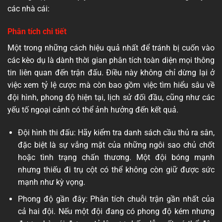
các nhà cái:
Phân tích chi tiết
Một trong những cách hiệu quả nhất để tránh bị cuốn vào
các kèo dụ là dành thời gian phân tích toàn diện mọi thông
tin liên quan đến trận đấu. Điều này không chỉ dừng lại ở
việc xem tỷ lệ cược mà còn bao gồm việc tìm hiểu sâu về
đội hình, phong độ hiện tại, lịch sử đối đầu, cũng như các
yếu tố ngoại cảnh có thể ảnh hưởng đến kết quả.
Đội hình thi đấu: Hãy kiểm tra danh sách cầu thủ ra sân,
đặc biệt là sự vắng mặt của những ngôi sao chủ chốt
hoặc tình trạng chấn thương. Một đội bóng mạnh
nhưng thiếu đi trụ cột có thể không còn giữ được sức
mạnh như kỳ vọng.
Phong độ gần đây: Phân tích chuỗi trận gần nhất của
cả hai đội. Nếu một đội đang có phong độ kém nhưng