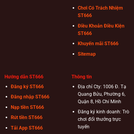
Chơi Có Trách Nhiệm
ST666
Điều Khoản Điều Kiện
ST666
Khuyến mãi ST666
Sitemap
Hướng dẫn ST666
Thông tin
Đăng ký ST666
Địa chỉ Cty: 1006 Đ. Tạ
Quang Bửu, Phường 6,
Đăng nhập ST666
Quận 8, Hồ Chí Minh
Nạp tiền ST666
Đăng ký kinh doanh: Trò
Rút ti
ề
n ST666
chơi đổi thưởng trực
tuyến
Tải App ST666