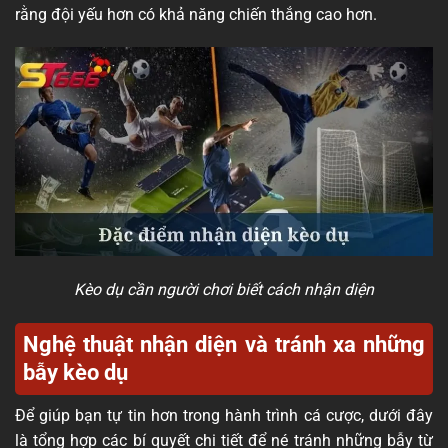
rằng đội yếu hơn có khả năng chiến thắng cao hơn.
Kèo dụ cần người chơi biết cách nhận diện
Nghệ thuật nhận diện và tránh xa những
bẫy kèo dụ
Để giúp bạn tự tin hơn trong hành trình cá cược, dưới đây
là tổng hợp các bí quyết chi tiết để né tránh những bẫy từ