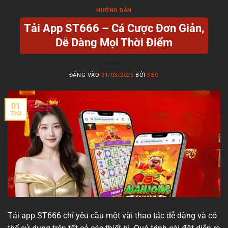
HƯỚNG DẪN
Tải App ST666 – Cá Cược Đơn Giản,
Dễ Dàng Mọi Thời Điểm
ĐĂNG VÀO
01/03/2025
BỞI
SEO
01
Th3
Tải app ST666 chỉ yêu cầu một vài thao tác dễ dàng và có