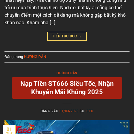
nhất hiện nay. Nhà cái hỗ trợ xử lý nhanh chóng cùng như
tối ưu quá trình thực hiện. Nhờ đó, bất kỳ ai cũng có thể
chuyển điểm một cách dễ dàng mà không gặp bất kỳ khó
khăn nào. Khám phá […]
TIẾP TỤC ĐỌC
→
Đăng trong
HƯỚNG DẪN
HƯỚNG DẪN
Nạp Tiền ST666 Siêu Tốc, Nhận
Khuyến Mãi Khủng 2025
ĐĂNG VÀO
01/03/2025
BỞI
SEO
01
Th3