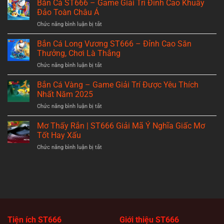
Cá
Bắn Cá ST666 – Game Giải Trí Đỉnh Cao Khuấy
Thần
Đảo Toàn Châu Á
Tài
Chức năng bình luận bị tắt
ở
–
Bắn
Trò
Cá
Bắn Cá Long Vương ST666 – Đỉnh Cao Săn
Chơi
ST666
Đang
Thưởng, Chơi Là Thắng
–
Làm
Chức năng bình luận bị tắt
ở
Game
Điên
Bắn
Giải
Đảo
Cá
Bắn Cá Vàng – Game Giải Trí Được Yêu Thích
Trí
Cộng
Long
Đỉnh
Nhất Năm 2025
Đồng
Vương
Cao
ST666
Chức năng bình luận bị tắt
ở
ST666
Khuấy
Bắn
–
Đảo
Cá
Mơ Thấy Rắn | ST666 Giải Mã Ý Nghĩa Giấc Mơ
Đỉnh
Toàn
Vàng
Cao
Tốt Hay Xấu
Châu
–
Săn
Á
Chức năng bình luận bị tắt
ở
Game
Thưởng,
Mơ
Giải
Chơi
Thấy
Trí
Là
Rắn
Được
Thắng
|
Yêu
ST666
Thích
Giải
Nhất
Mã
Năm
Ý
2025
Tiện ích ST666
Giới thiệu
ST666
Nghĩa