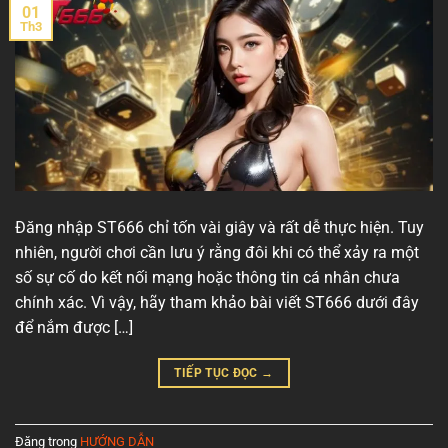
01
Th3
Đăng nhập ST666 chỉ tốn vài giây và rất dễ thực hiện. Tuy
nhiên, người chơi cần lưu ý rằng đôi khi có thể xảy ra một
số sự cố do kết nối mạng hoặc thông tin cá nhân chưa
chính xác. Vì vậy, hãy tham khảo bài viết ST666 dưới đây
để nắm được […]
TIẾP TỤC ĐỌC
→
Đăng trong
HƯỚNG DẪN