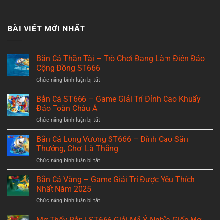
BÀI VIẾT MỚI NHẤT
Bắn Cá Thần Tài – Trò Chơi Đang Làm Điên Đảo
Cộng Đồng ST666
Chức năng bình luận bị tắt
ở
Bắn
Cá
Bắn Cá ST666 – Game Giải Trí Đỉnh Cao Khuấy
Thần
Đảo Toàn Châu Á
Tài
Chức năng bình luận bị tắt
ở
–
Bắn
Trò
Cá
Bắn Cá Long Vương ST666 – Đỉnh Cao Săn
Chơi
ST666
Đang
Thưởng, Chơi Là Thắng
–
Làm
Chức năng bình luận bị tắt
ở
Game
Điên
Bắn
Giải
Đảo
Cá
Bắn Cá Vàng – Game Giải Trí Được Yêu Thích
Trí
Cộng
Long
Đỉnh
Nhất Năm 2025
Đồng
Vương
Cao
ST666
Chức năng bình luận bị tắt
ở
ST666
Khuấy
Bắn
–
Đảo
Cá
Mơ Thấy Rắn | ST666 Giải Mã Ý Nghĩa Giấc Mơ
Đỉnh