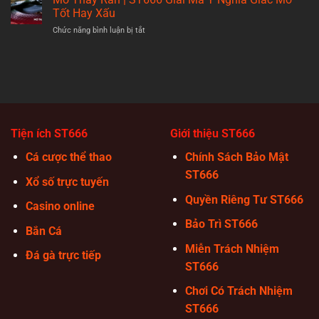
Toàn
Vàng
Cao
Tốt Hay Xấu
Châu
–
Săn
Á
Chức năng bình luận bị tắt
ở
Game
Thưởng,
Mơ
Giải
Chơi
Thấy
Trí
Là
Rắn
Được
Thắng
|
Yêu
ST666
Thích
Giải
Nhất
Mã
Năm
Ý
2025
Tiện ích ST666
Giới thiệu
ST666
Nghĩa
Giấc
Cá cược thể thao
Chính Sách Bảo Mật
Mơ
ST666
Tốt
Xổ số trực tuyến
Hay
Quyền Riêng Tư ST666
Xấu
Casino online
Bảo Trì ST666
Bắn Cá
Miễn Trách Nhiệm
Đá gà trực tiếp
ST666
Chơi Có Trách Nhiệm
ST666