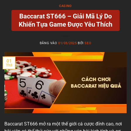
CASINO
Baccarat ST666 – Giải Mã Lý Do
Khiến Tựa Game Được Yêu Thích
ĐĂNG VÀO
01/03/2025
BỞI
SEO
01
Th3
Baccarat ST666 mở ra một thế giới cá cược đỉnh cao, nơi