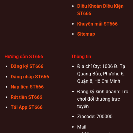
Điều Khoản Điều Kiện
ST666
Khuyến mãi ST666
Sitemap
Hướng dẫn ST666
Thông tin
Đăng ký ST666
Địa chỉ Cty: 1006 Đ. Tạ
Quang Bửu, Phường 6,
Đăng nhập ST666
Quận 8, Hồ Chí Minh
Nạp tiền ST666
Đăng ký kinh doanh: Trò
Rút ti
ề
n ST666
chơi đổi thưởng trực
tuyến
Tải App ST666
Zipcode: 700000
Mail: