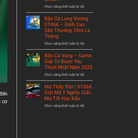
Trò
Chơi
Chức năng bình luận bị tắt
ở
Đang
Bắn
Làm
Cá
Bắn Cá Long Vương
Điên
ST666
ST666 – Đỉnh Cao
Đảo
–
Săn Thưởng, Chơi Là
Cộng
Game
Thắng
Đồng
Giải
ST666
Trí
Chức năng bình luận bị tắt
ở
Đỉnh
Bắn
Cao
Cá
Bắn Cá Vàng – Game
Khuấy
Long
Giải Trí Được Yêu
Đảo
Vương
Thích Nhất Năm 2025
Toàn
ST666
Chức năng bình luận bị tắt
Châu
ở
–
Á
Bắn
Đỉnh
Cá
Cao
Mơ Thấy Rắn | ST666
Vàng
Săn
Giải Mã Ý Nghĩa Giấc
 đến
–
Thưởng,
Mơ Tốt Hay Xấu
a cơ
Game
Chơi
Chức năng bình luận bị tắt
ở
Giải
Là
Mơ
Trí
Thắng
Thấy
Được
Rắn
Yêu
|
Thích
ST666
Nhất
Giải
Năm