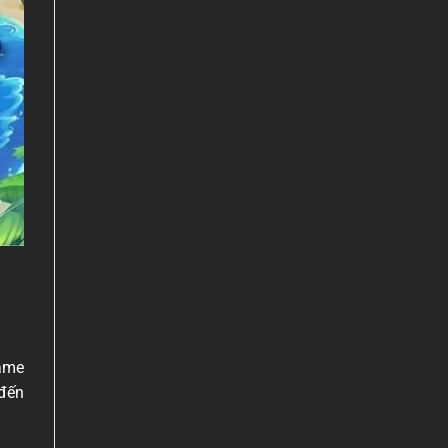
game
 đến