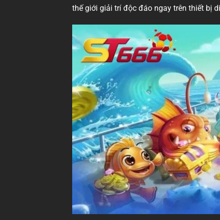
thế giới giải trí độc đáo ngay trên thiết bị 