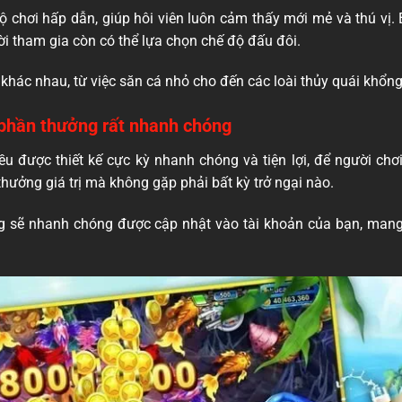
chơi hấp dẫn, giúp hôi viên luôn cảm thấy mới mẻ và thú vị.
i tham gia còn có thể lựa chọn chế độ đấu đôi.
hác nhau, từ việc săn cá nhỏ cho đến các loài thủy quái khổng
 phần thưởng rất nhanh chóng
 được thiết kế cực kỳ nhanh chóng và tiện lợi, để người chơ
ưởng giá trị mà không gặp phải bất kỳ trở ngại nào.
ng sẽ nhanh chóng được cập nhật vào tài khoản của bạn, mang