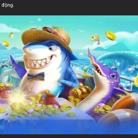
di động.