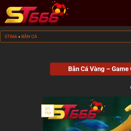
Bỏ
qua
nội
dung
ST666
»
BẮN CÁ
Bắn Cá Vàng – Game G
01
Th3