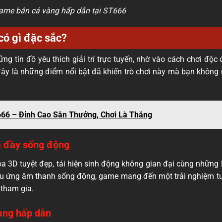
game bắn cá vàng hấp dẫn tại ST666
có gì đặc sắc?
g tín đồ yêu thích giải trí trực tuyến, nhờ vào cách chơi độc
ây là những điểm nổi bật đã khiến trò chơi này mà bạn không
66 – Đỉnh Cao Săn Thưởng, Chơi Là Thắng
à đầy sống động
 3D tuyệt đẹp, tái hiện sinh động không gian đại cùng những 
iệu ứng âm thanh sống động, game mang đến một trải nghiệm t
 tham gia.
àng hấp dẫn