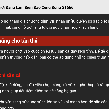
 Chơi Đang Làm Điên Đảo Cộng Đồng ST666
cơ hội tham gia chương trình VIP, nhận nhiều quyền lợi đặc biệt
nh nhật, cùng hỗ trợ riêng từ đội ngũ chăm sóc khách hàng.
hắng cho tân thủ
đưa người chơi vào cuộc phiêu lưu săn cá đầy kịch tính. Để dễ 
phần thưởng hấp dẫn, bạn có thể áp dụng những chiến thuật 
khi săn cá
ộ khó riêng, do đó việc chọn súng và vũ khí phù hợp là rất 
g nhỏ, giúp tiết kiệm điểm và dễ dàng hạ gục.
 chuyển sang sử dụng súng lớn và vũ khí mạnh hơn để săn các 
ưởng hơn.